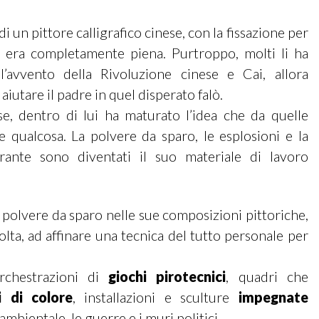
i un pittore calligrafico cinese, con la fissazione per
ne era completamente piena. Purtroppo, molti li ha
’avvento della Rivoluzione cinese e Cai, allora
iutare il padre in quel disperato falò.
e, dentro di lui ha maturato l’idea che da quelle
 qualcosa. La polvere da sparo, le esplosioni e la
grante sono diventati il suo materiale di lavoro
la polvere da sparo nelle sue composizioni pittoriche,
lta, ad affinare una tecnica del tutto personale per
rchestrazioni di
giochi pirotecnici
, quadri che
i di colore
, installazioni e sculture
impegnate
mbientale, le guerre e i muri politici.