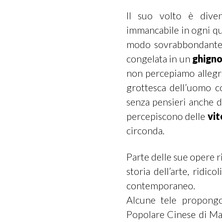
Il suo volto è dive
immancabile in ogni qu
modo sovrabbondante, 
congelata in un
ghign
non percepiamo allegri
grottesca dell’uomo c
senza pensieri anche dav
percepiscono delle
vit
circonda.
Parte delle sue opere r
storia dell’arte, ridico
contemporaneo.
Alcune tele propongo
Popolare Cinese di Mao