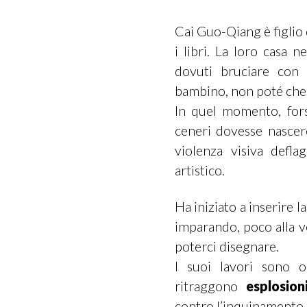
Cai Guo-Qiang è figlio d
i libri. La loro casa 
dovuti bruciare con l
bambino, non poté che a
In quel momento, fors
ceneri dovesse nascere
violenza visiva defla
artistico.
Ha iniziato a inserire 
imparando, poco alla vo
poterci disegnare.
I suoi lavori sono o
ritraggono
esplosion
contro l’inquinamento a