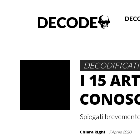
DECODE
DECO
DECODIFICATI
I 15 AR
CONOSC
Spiegati brevement
Chiara Righi
7 Aprile 2020