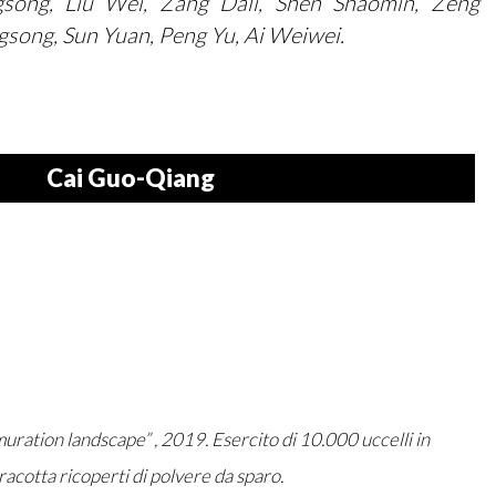
song, Liu Wei, Zang Dali, Shen Shaomin, Zeng
ngsong, Sun Yuan, Peng Yu, Ai Weiwei.
Cai Guo-Qiang
ation landscape” , 2019. Esercito di 10.000 uccelli in
racotta ricoperti di polvere da sparo.