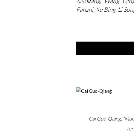
Xiaogang, Wang Qing
Fanzhi, Xu Bing, Li So
Cai Guo-Qiang, “Mumur
ter