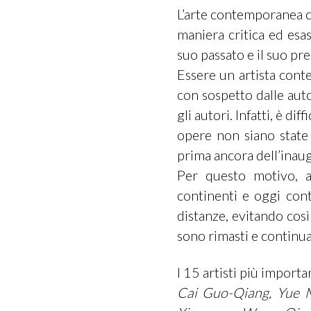
L’arte contemporanea ci
maniera critica ed esas
suo passato e il suo pr
Essere un artista cont
con sospetto dalle aut
gli autori. Infatti, è dif
opere non siano stat
prima ancora dell’inau
Per questo motivo, al
continenti e oggi con
distanze, evitando così 
sono rimasti e continuan
I 15 artisti più importa
Cai Guo-Qiang, Yue M