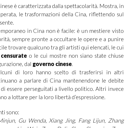
nese è caratterizzata dalla spettacolarità. Mostra, in
perata, le trasformazioni della Cina, riflettendo sul
esente.
emporaneo in Cina non è facile: è un mestiere visto
orità, sempre pronte a occultare le opere e a punire
ficile trovare qualcuno tra gli artisti qui elencati, le cui
e
censurate
o le cui mostre non siano state chiuse
gurazione, dal
governo cinese
.
cuni di loro hanno scelto di trasferirsi in altri
tinuano a parlare di Cina mantenendone le debite
di essere perseguitati a livello politico. Altri invece
o a lottare per la loro libertà d’espressione.
nti sono:
injun, Gu Wenda, Xiang Jing, Fang Lijun, Zhang