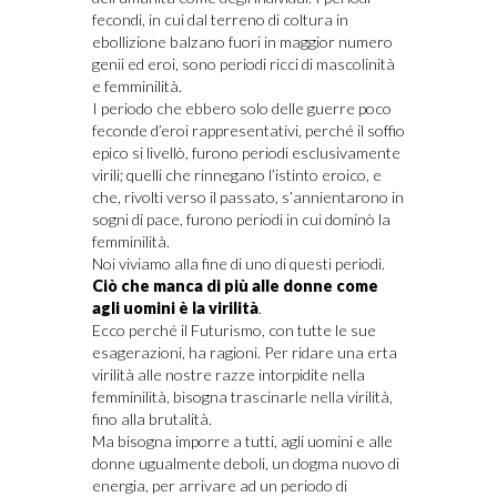
fecondi, in cui dal terreno di coltura in
ebollizione balzano fuori in maggior numero
genii ed eroi, sono periodi ricci di mascolinità
e femminilità.
I periodo che ebbero solo delle guerre poco
feconde d’eroi rappresentativi, perché il soffio
epico si livellò, furono periodi esclusivamente
virili; quelli che rinnegano l’istinto eroico, e
che, rivolti verso il passato, s’annientarono in
sogni di pace, furono periodi in cui dominò la
femminilità.
Noi viviamo alla fine di uno di questi periodi.
Ciò che manca di più alle donne come
agli uomini è la virilità
.
Ecco perché il Futurismo, con tutte le sue
esagerazioni, ha ragioni. Per ridare una erta
virilità alle nostre razze intorpidite nella
femminilità, bisogna trascinarle nella virilità,
fino alla brutalità.
Ma bisogna imporre a tutti, agli uomini e alle
donne ugualmente deboli, un dogma nuovo di
energia, per arrivare ad un periodo di