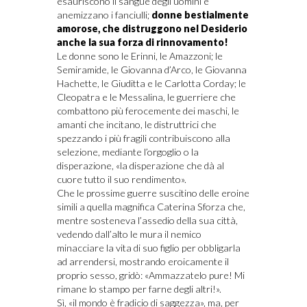
esauriscono il sangue degli uomini e
anemizzano i fanciulli;
donne bestialmente
amorose, che distruggono nel Desiderio
anche la sua forza di rinnovamento!
Le donne sono le Erinni, le Amazzoni; le
Semiramide, le Giovanna d’Arco, le Giovanna
Hachette, le Giuditta e le Carlotta Corday; le
Cleopatra e le Messalina, le guerriere che
combattono più ferocemente dei maschi, le
amanti che incitano, le distruttrici che
spezzando i più fragili contribuiscono alla
selezione, mediante l’orgoglio o la
disperazione, «la disperazione che dà al
cuore tutto il suo rendimento».
Che le prossime guerre suscitino delle eroine
simili a quella magnifica Caterina Sforza che,
mentre sosteneva l’assedio della sua città,
vedendo dall’alto le mura il nemico
minacciare la vita di suo figlio per obbligarla
ad arrendersi, mostrando eroicamente il
proprio sesso, gridò: «Ammazzatelo pure! Mi
rimane lo stampo per farne degli altri!».
Sì, «il mondo è fradicio di saggezza», ma, per