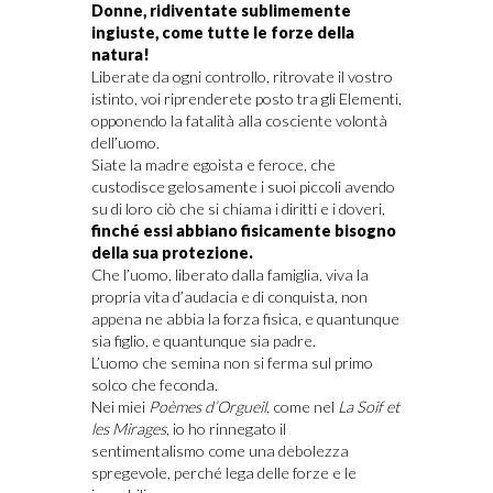
Donne, ridiventate sublimemente
ingiuste, come tutte le forze della
natura!
Liberate da ogni controllo, ritrovate il vostro
istinto, voi riprenderete posto tra gli Elementi,
opponendo la fatalità alla cosciente volontà
dell’uomo.
Siate la madre egoista e feroce, che
custodisce gelosamente i suoi piccoli avendo
su di loro ciò che si chiama i diritti e i doveri,
finché essi abbiano fisicamente bisogno
della sua protezione.
Che l’uomo, liberato dalla famiglia, viva la
propria vita d’audacia e di conquista, non
appena ne abbia la forza fisica, e quantunque
sia figlio, e quantunque sia padre.
L’uomo che semina non si ferma sul primo
solco che feconda.
Nei miei
Poèmes d’Orgueil
, come nel
La Soif et
les Mirages
, io ho rinnegato il
sentimentalismo come una debolezza
spregevole, perché lega delle forze e le