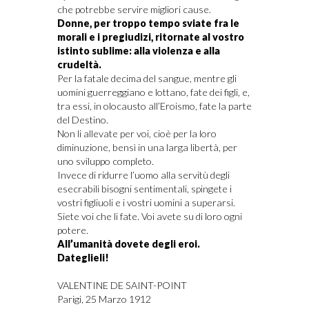
che potrebbe servire migliori cause.
Donne, per troppo tempo sviate fra le
morali e i pregiudizi, ritornate al vostro
istinto sublime: alla violenza e alla
crudeltà.
Per la fatale decima del sangue, mentre gli
uomini guerreggiano e lottano, fate dei figli, e,
tra essi, in olocausto all’Eroismo, fate la parte
del Destino.
Non li allevate per voi, cioè per la loro
diminuzione, bensì in una larga libertà, per
uno sviluppo completo.
Invece di ridurre l’uomo alla servitù degli
esecrabili bisogni sentimentali, spingete i
vostri figliuoli e i vostri uomini a superarsi.
Siete voi che li fate. Voi avete su di loro ogni
potere.
All’umanità dovete degli eroi.
Dateglieli!
VALENTINE DE SAINT-POINT
Parigi, 25 Marzo 1912