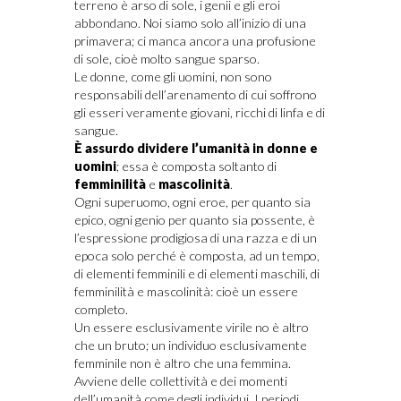
terreno è arso di sole, i genii e gli eroi
abbondano. Noi siamo solo all’inizio di una
primavera; ci manca ancora una profusione
di sole, cioè molto sangue sparso.
Le donne, come gli uomini, non sono
responsabili dell’arenamento di cui soffrono
gli esseri veramente giovani, ricchi di linfa e di
sangue.
È assurdo dividere l’umanità in donne e
uomini
; essa è composta soltanto di
femminilità
e
mascolinità
.
Ogni superuomo, ogni eroe, per quanto sia
epico, ogni genio per quanto sia possente, è
l’espressione prodigiosa di una razza e di un
epoca solo perché è composta, ad un tempo,
di elementi femminili e di elementi maschili, di
femminilità e mascolinità: cioè un essere
completo.
Un essere esclusivamente virile no è altro
che un bruto; un individuo esclusivamente
femminile non è altro che una femmina.
Avviene delle collettività e dei momenti
dell’umanità come degli individui. I periodi