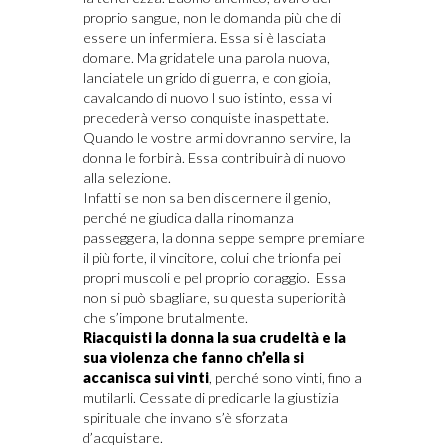
proprio sangue, non le domanda più che di
essere un infermiera. Essa si è lasciata
domare. Ma gridatele una parola nuova,
lanciatele un grido di guerra, e con gioia,
cavalcando di nuovo l suo istinto, essa vi
precederà verso conquiste inaspettate.
Quando le vostre armi dovranno servire, la
donna le forbirà. Essa contribuirà di nuovo
alla selezione.
Infatti se non sa ben discernere il genio,
perché ne giudica dalla rinomanza
passeggera, la donna seppe sempre premiare
il più forte, il vincitore, colui che trionfa pei
propri muscoli e pel proprio coraggio. Essa
non si può sbagliare, su questa superiorità
che s’impone brutalmente.
Riacquisti la donna la sua crudeltà e la
sua violenza che fanno ch’ella si
accanisca sui vinti
, perché sono vinti, fino a
mutilarli. Cessate di predicarle la giustizia
spirituale che invano s’è sforzata
d’acquistare.