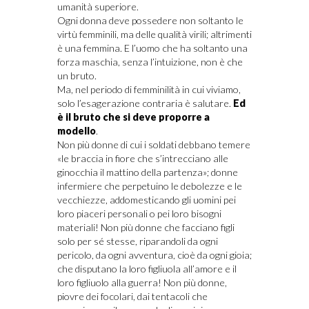
umanità superiore.
Ogni donna deve possedere non soltanto le
virtù femminili, ma delle qualità virili; altrimenti
è una femmina. E l’uomo che ha soltanto una
forza maschia, senza l’intuizione, non è che
un bruto.
Ma, nel periodo di femminilità in cui viviamo,
solo l’esagerazione contraria è salutare.
Ed
è il bruto che si deve proporre a
modello
.
Non più donne di cui i soldati debbano temere
«le braccia in fiore che s’intrecciano alle
ginocchia il mattino della partenza»; donne
infermiere che perpetuino le debolezze e le
vecchiezze, addomesticando gli uomini pei
loro piaceri personali o pei loro bisogni
materiali! Non più donne che facciano figli
solo per sé stesse, riparandoli da ogni
pericolo, da ogni avventura, cioè da ogni gioia;
che disputano la loro figliuola all’amore e il
loro figliuolo alla guerra! Non più donne,
piovre dei focolari, dai tentacoli che