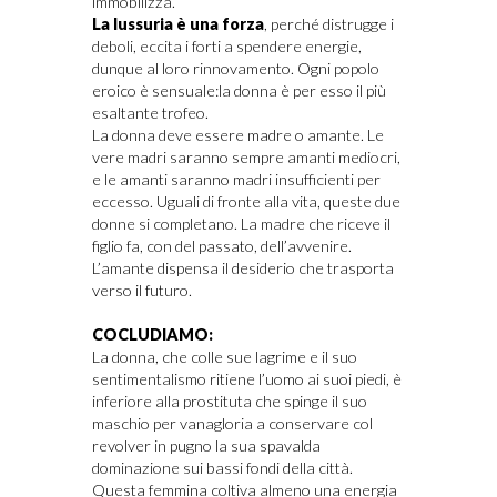
immobilizza.
La lussuria è una forza
, perché distrugge i
deboli, eccita i forti a spendere energie,
dunque al loro rinnovamento. Ogni popolo
eroico è sensuale:la donna è per esso il più
esaltante trofeo.
La donna deve essere madre o amante. Le
vere madri saranno sempre amanti mediocri,
e le amanti saranno madri insufficienti per
eccesso. Uguali di fronte alla vita, queste due
donne si completano. La madre che riceve il
figlio fa, con del passato, dell’avvenire.
L’amante dispensa il desiderio che trasporta
verso il futuro.
COCLUDIAMO:
La donna, che colle sue lagrime e il suo
sentimentalismo ritiene l’uomo ai suoi piedi, è
inferiore alla prostituta che spinge il suo
maschio per vanagloria a conservare col
revolver in pugno la sua spavalda
dominazione sui bassi fondi della città.
Questa femmina coltiva almeno una energia