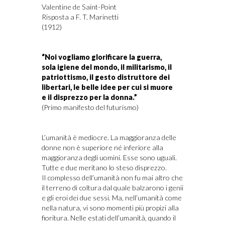
Valentine de Saint-Point
Risposta a
F. T. Marinetti
(1912)
“Noi vogliamo glorificare la guerra,
sola igiene del mondo, il militarismo, il
patriottismo, il gesto distruttore dei
libertari, le belle idee per cui si muore
e il disprezzo per la donna.”
(Primo manifesto del futurismo)
L’umanità è mediocre. La maggioranza delle
donne non è superiore né inferiore alla
maggioranza degli uomini. Esse sono uguali.
Tutte e due meritano lo steso disprezzo.
Il complesso dell’umanità non fu mai altro che
il terreno di coltura dal quale balzarono i genii
e gli eroi dei due sessi. Ma, nell’umanità come
nella natura, vi sono momenti più propizi alla
fioritura. Nelle estati dell’umanità, quando il