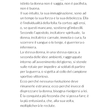
istinto la donna non è saggia, non è pacifista,
non è buona.
Il suo intuito, la sua immaginazione, sono ad
un tempo la sua forza e la sua debolezza. Ella
è l’individualità della folla: fa corteo agli eroi,
o, se questi mancano, sostiene gl’imbecilli.
Secondo l’apostolo, incitatore spirituale, la
donna, incitatrice carnale, immola o cura, fa
scorrere il sangue o lo terge, è guerriera o
infermiera.
La stessa donna, in una stessa epoca, a
seconda delle idee ambienti, raggruppate
intorno all’avvenimento del giorno, si stende
sulle rotaie per impedire ai soldati di partire
per la guerra, o si getta al collo del campione
sportivo vittorioso.
Ecco perché nessuna rivoluzione deve
rimanerle estranea; ecco perché invece di
disprezzare la donna, bisogna rivolgersi a lei.
È la conquista più feconda che si possa fare; è
la più entusiasta, che, alla sua volta,
moltiplicherà le reclute.