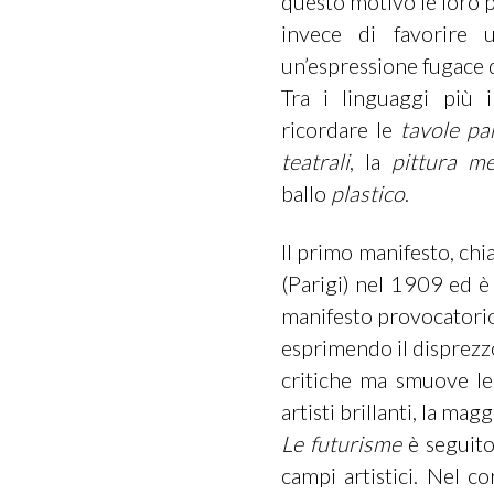
questo motivo le loro p
invece di favorire u
un’espressione fugace 
Tra i linguaggi più 
ricordare le
tavole pa
teatrali
, la
pittura me
ballo
plastico
.
Il primo manifesto, ch
(Parigi) nel 1909 ed è
manifesto provocatorio c
esprimendo il disprezzo
critiche ma smuove le 
artisti brillanti, la magg
Le futurisme
è seguito 
campi artistici. Nel co