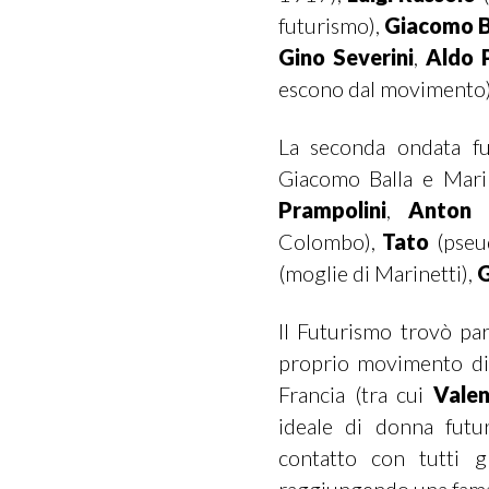
futurismo),
Giacomo B
Gino Severini
,
Aldo 
escono dal movimento)
La seconda ondata fut
Giacomo Balla e Marin
Prampolini
,
Anton G
Colombo),
Tato
(pseu
(moglie di Marinetti),
G
Il Futurismo trovò par
proprio movimento di 
Francia (tra cui
Valen
ideale di donna futuri
contatto con tutti gl