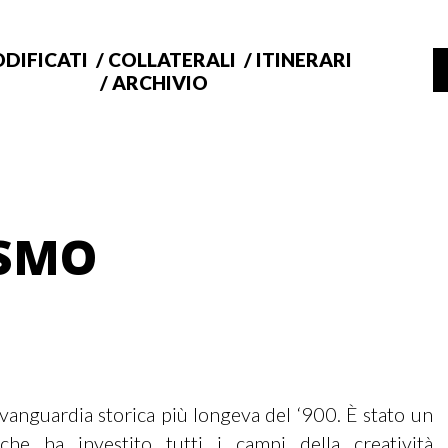
DIFICATI
COLLATERALI
ITINERARI
ARCHIVIO
SMO
avanguardia storica più longeva del ‘900. È stato un
che ha investito tutti i campi della creatività