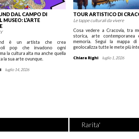
UND DAL CAMPO DI
TOUR ARTISTICO DI CRA
L MUSEO: L’ARTE
Le tappe culturali da vivere
E
Cosa vedere a Cracovia, tra mu
IY
storica, arte contemporanea 
memoria. Segui la mappa d
und è un artista che crea
geolocalizza tutte le mete più int
attoli pop che invadono ogni
ma la cultura alta ma anche quella
Chiara Righi
luglio 1, 2026
a la sua arte ovunque.
i
luglio 14, 2026
Rarita'