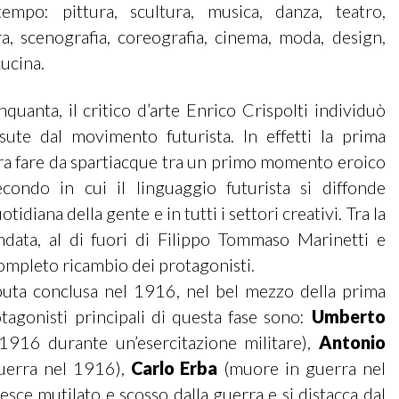
tempo: pittura, scultura, musica, danza, teatro,
ura, scenografia, coreografia, cinema, moda, design,
cucina.
nquanta, il critico d’arte
Enrico Crispolti
individuò
ssute dal movimento futurista. In effetti la prima
a fare da spartiacque tra un primo momento eroico
ondo in cui il linguaggio futurista si diffonde
tidiana della gente e in tutti i settori creativi. Tra la
data, al di fuori di Filippo Tommaso Marinetti e
ompleto ricambio dei protagonisti.
puta conclusa nel 1916, nel bel mezzo della prima
tagonisti principali di questa fase sono:
Umberto
916 durante un’esercitazione militare),
Antonio
uerra nel 1916),
Carlo Erba
(muore in guerra nel
esce mutilato e scosso dalla guerra e si distacca dal