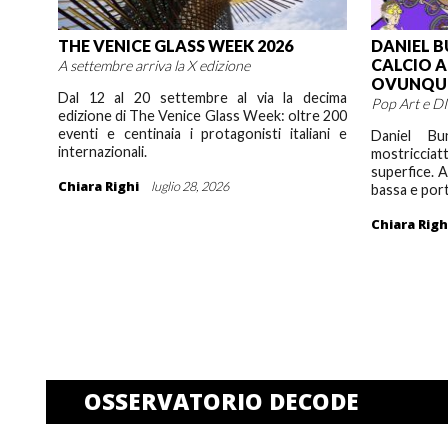
THE VENICE GLASS WEEK 2026
DANIEL B
CALCIO A
A settembre arriva la X edizione
OVUNQU
Dal 12 al 20 settembre al via la decima
Pop Art e D
edizione di The Venice Glass Week: oltre 200
eventi e centinaia i protagonisti italiani e
Daniel B
internazionali.
mostricci
superfice. A
Chiara Righi
luglio 28, 2026
bassa e port
Chiara Righ
OSSERVATORIO DECODE