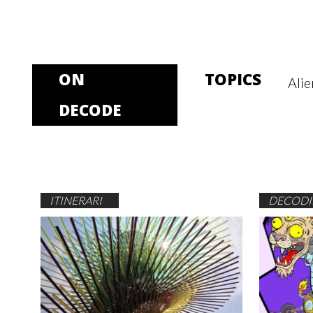
ON
TOPICS
Alie
DECODE
ITINERARI
DECODIF