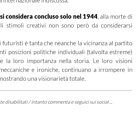
internazionale indiscussa.
si considera concluso solo nel 1944
, alla morte di
 gli stimoli creativi non sono però da considerarsi
ti futuristi è tanta che neanche la vicinanza al partito
nti posizioni politiche individuali (talvolta estreme)
 la loro importanza nella storia. Le loro visioni
, meccaniche e ironiche, continuano a irrompere in
dimostrando una visionarietà totale.
sabilitati / intanto commenta e seguici sui social ...