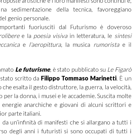
roposte artistiche e i loro manifesti sono continui e,
na sedimentazione della tecnica, favoreggiano
del genio personale.
importanti fuoriusciti dal Futurismo è doveroso
rolibere
e la
poesia visiva
in letteratura, le
sintesi
ccanica
e
l’aeropittura
, la musica
rumorista
e il
iamato
Le futurisme
, è stato pubblicato su
Le Figarò
 stato scritto da
Filippo Tommaso Marinetti
. È un
he esalta il gesto distruttore, la guerra, la velocità,
 per la donna, i musei e le accademie. Suscita molte
energie anarchiche e giovani di alcuni scrittori e
ior parte italiani.
da un’infinità di manifesti che si allargano a tutti i
rso degli anni i futuristi si sono occupati di tutti i