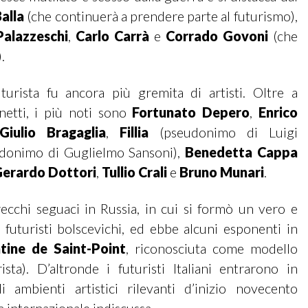
alla
(che continuerà a prendere parte al futurismo),
Palazzeschi
,
Carlo Carrà
e
Corrado Govoni
(che
.
urista fu ancora più gremita di artisti. Oltre a
etti, i più noti sono
Fortunato Depero
,
Enrico
iulio Bragaglia
,
Fillia
(pseudonimo di Luigi
donimo di Guglielmo Sansoni),
Benedetta Cappa
erardo Dottori
,
Tullio Crali
e
Bruno Munari
.
ecchi seguaci in Russia, in cui si formò un vero e
futuristi bolscevichi, ed ebbe alcuni esponenti in
tine de Saint-Point
, riconosciuta come modello
sta). D’altronde i futuristi Italiani entrarono in
i ambienti artistici rilevanti d’inizio novecento