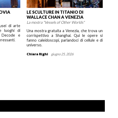
COVIA
LE SCULTURE IN TITANIO DI
WALLACE CHAN A VENEZIA
La mostra "Vessels of Other Worlds"
sei di arte
e luoghi di
Una mostra gratuita a Venezia, che trova un
i Decode e
corrispettivo a Shanghai. Qui le opere si
eressanti.
fanno caleidoscopi, parlandoci di cellule e di
universo.
Chiara Righi
giugno 25, 2026