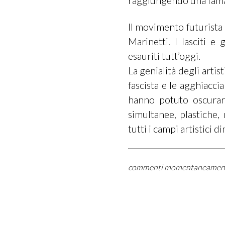
raggiungendo una fama 
Il movimento futurista
Marinetti. I lasciti e
esauriti tutt’oggi.
La genialità degli artis
fascista e le agghiaccia
hanno potuto oscurare
simultanee, plastiche
tutti i campi artistici 
commenti momentaneamente di