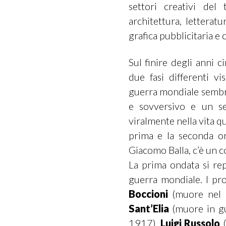
settori creativi del 
architettura, letterat
grafica pubblicitaria e 
Sul finire degli anni ci
due fasi differenti vi
guerra mondiale sembr
e sovversivo e un sec
viralmente nella vita quo
prima e la seconda on
Giacomo Balla, c’è un c
La prima ondata si re
guerra mondiale. I pro
Boccioni
(muore nel 1
Sant’Elia
(muore in g
1917),
Luigi Russolo
(