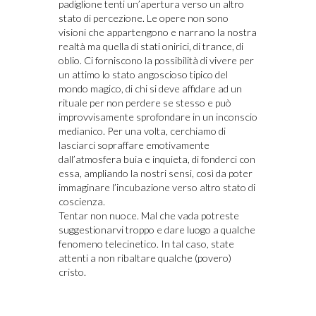
padiglione tenti un’apertura verso un altro
stato di percezione. Le opere non sono
visioni che appartengono e narrano la nostra
realtà ma quella di stati onirici, di trance, di
oblio. Ci forniscono la possibilità di vivere per
un attimo lo stato angoscioso tipico del
mondo magico, di chi si deve affidare ad un
rituale per non perdere se stesso e può
improvvisamente sprofondare in un inconscio
medianico. Per una volta, cerchiamo di
lasciarci sopraffare emotivamente
dall’atmosfera buia e inquieta, di fonderci con
essa, ampliando la nostri sensi, così da poter
immaginare l’incubazione verso altro stato di
coscienza.
Tentar non nuoce. Mal che vada potreste
suggestionarvi troppo e dare luogo a qualche
fenomeno telecinetico. In tal caso, state
attenti a non ribaltare qualche (povero)
cristo.