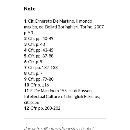
Note
1
Cit. Ernersto De Martino, Il mondo
magico, ed. Bollati Boringhieri, Torino, 2007,
p. 53
2
Cfr. pp. 40-49
3
Cfr. p. 43
4
Cfr. pp. 43-45
5
Cfr. pp. 87-88
6
Cfr. p. 9
7
Cfr pp. 132-133
8
Cfr. p. 7
9
Cfr. pp. 79-80
10
Cfr p. 116
11
E. De Martino p.155, cit di Russen,
Intellectual Culture of the Igluik Eskimos,
cit. p. 56
12
Cfr. pp. 200-202
due note sull'autore di questo articolo /