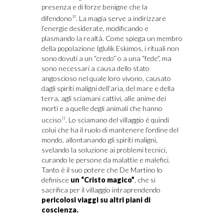
presenza e di forze benigne che la
difendono
. La magia serve a indirizzare
10
l’energie desiderate, modificando e
plasmando la realtà. Come spiega un membro
della popolazione Iglulik Eskimos, i rituali non
sono dovuti a un “credo” o a una “fede”, ma
sono necessari a causa dello stato
angoscioso nel quale loro vivono, causato
dagli spiriti maligni dell’aria, del mare e della
terra, agli sciamani cattivi, alle anime dei
morti e a quelle degli animali che hanno
ucciso
. Lo sciamano del villaggio è quindi
11
colui che ha il ruolo di mantenere l’ordine del
mondo, allontanando gli spiriti maligni,
svelando la soluzione ai problemi tecnici,
curando le persone da malattie e malefici.
Tanto è il suo potere che De Martino lo
definisce
un “Cristo magico”
, che si
sacrifica per il villaggio intraprendendo
pericolosi viaggi su altri piani di
coscienza.