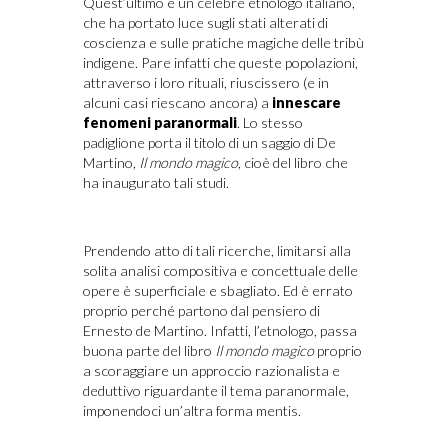
Quest’ultimo è un celebre etnologo italiano,
che ha portato luce sugli stati alterati di
coscienza e sulle pratiche magiche delle tribù
indigene. Pare infatti che queste popolazioni,
attraverso i loro rituali, riuscissero (e in
alcuni casi riescano ancora) a
innescare
fenomeni paranormali
. Lo stesso
padiglione porta il titolo di un saggio di De
Martino,
Il mondo magico
, cioè del libro che
ha inaugurato tali studi.
Prendendo atto di tali ricerche, limitarsi alla
solita analisi compositiva e concettuale delle
opere è superficiale e sbagliato. Ed è errato
proprio perché partono dal pensiero di
Ernesto de Martino. Infatti, l’etnologo, passa
buona parte del libro
Il mondo magico
proprio
a scoraggiare un approccio razionalista e
deduttivo riguardante il tema paranormale,
imponendoci un’altra forma mentis.