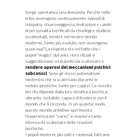
Sorge spontanea una domanda. Perché nelle
tribù avvengono continuamente episodi di
telepatia, chiaroveggenza, levitazioni e cambi
di personalità (verificati da etnologi e studiosi
occidentali), mentre nel nostro mondo
moderno, tanto più evoluto, non avvengono
quasi mai? La risposta sta nel fatto che i
popoli “magici”, durante i loro rituali si
suggestionano a tal punto da scatenare e
rendere operosi dei meccanismi psichici
subconsci
. Sono gli stessi automatismi
misteriosi che si scatenano durante le
sedute ipnotiche, tanto per capirci. La riuscita
del rito dipende dalla loro struttura psichica,
vibrante, instabile, capace di fondersi con il
mondo che li circonda. In un qualche modo,
questo mondo primitivo sperimenta
l’esperienza del “sacro” in maniera tanto
intensa da scatenare delle reazioni
psichiche.
I popoli moderni, più colti e razionali, faticano