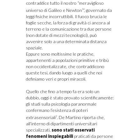
contraddice tutto il nostro “meraviglioso
universo di Galileo e Newton
”, governato da
1
leggi fisiche incorruttibili. Il fuoco brucia le
foglie secche, la forza di gravità ci ancora al
terreno e la comunicazione tra due persone
(non dotate di mezzi tecnologici), può
avvenire solo a una determinata distanza
spaziale.
Eppure sono moltissime le pratiche,
appartenenti a popolazioni primitive e tribù
non occidentalizzate, che contraddicono
queste tesi, dando luogo a quelli che noi
definiamo veri e propri miracoli.
Quello che fino a tempo fa era solo un
dubbio, oggi è stato provato scientificamente:
gli studi sulla psicologia paranormale
confermano l’esistenza di poteri
extrasensoriali
. De Martino riporta che,
2
all’interno di dipartimenti universitari
specializzati,
sono stati osservati
fenomeni inspiegabili
praticati da persone