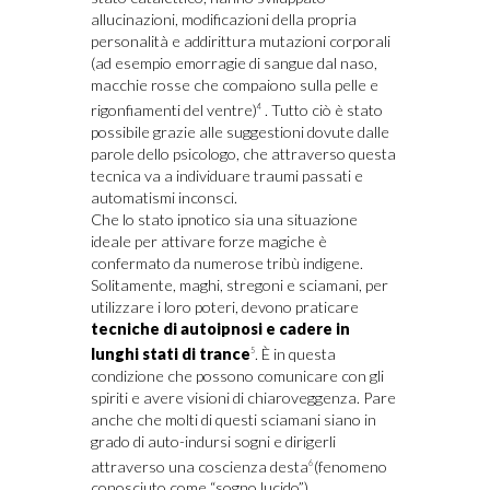
allucinazioni, modificazioni della propria
personalità e addirittura mutazioni corporali
(ad esempio emorragie di sangue dal naso,
macchie rosse che compaiono sulla pelle e
rigonfiamenti del ventre)
. Tutto ciò è stato
4
possibile grazie alle suggestioni dovute dalle
parole dello psicologo, che attraverso questa
tecnica va a individuare traumi passati e
automatismi inconsci.
Che lo stato ipnotico sia una situazione
ideale per attivare forze magiche è
confermato da numerose tribù indigene.
Solitamente, maghi, stregoni e sciamani, per
utilizzare i loro poteri, devono praticare
tecniche di autoipnosi e cadere in
lunghi stati di trance
. È in questa
5
condizione che possono comunicare con gli
spiriti e avere visioni di chiaroveggenza. Pare
anche che molti di questi sciamani siano in
grado di auto-indursi sogni e dirigerli
attraverso una coscienza desta
(fenomeno
6
conosciuto come “sogno lucido”).